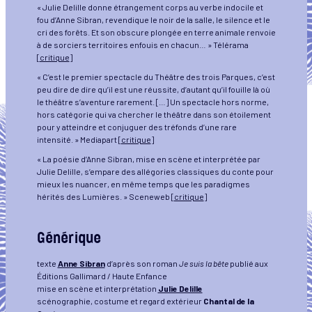
« Julie Delille donne étrangement corps au verbe indocile et
fou d’Anne Sibran, revendique le noir de la salle, le silence et le
cri des forêts. Et son obscure plongée en terre animale renvoie
à de sorciers territoires enfouis en chacun… » Télérama
[
critique
]
« C’est le premier spectacle du Théâtre des trois Parques, c’est
peu dire de dire qu’il est une réussite, d’autant qu’il fouille là où
le théâtre s’aventure rarement. […] Un spectacle hors norme,
hors catégorie qui va chercher le théâtre dans son étoilement
pour y atteindre et conjuguer des tréfonds d’une rare
intensité. » Mediapart [
critique
]
« La poésie d’Anne Sibran, mise en scène et interprétée par
Julie Delille, s’empare des allégories classiques du conte pour
mieux les nuancer, en même temps que les paradigmes
hérités des Lumières. » Sceneweb [
critique
]
Générique
texte
Anne Sibran
d’après son roman
Je suis la bête
publié aux
Éditions Gallimard / Haute Enfance
mise en scène et interprétation
Julie Delille
scénographie, costume et regard extérieur
Chantal de la