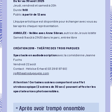
Du 1er au 30 août 2025
Jeudi, vendredi et samedi à 20h
Durée
1h10
Public
à partir de 12 ans
L'équipe artistique est disponible pour échanger avec vous au
bar après chaque représentation.
ANNULÉE - Veillée avec Anne Sibran
, autrice de
Je suis la bête
Samedi 9 août à 21h30 dans le parc, entrée libre
CRÉATION 2018 - THÉÂTRE DES TROIS PARQUES
Spectacle en audiodescription
avec la comédienne Jeanne
Fuchs
Vendredi 22 août
Contact : Héloïse Erhard | 03 29 61 97 60 |
rp@theatredupeuple.com
Attention ! Certaines scènes comportent un effet
stroboscopique (2 scènes de 30 sec) pouvant affecter les
spectateurices photosensibles.
« Après avoir trempé ensemble