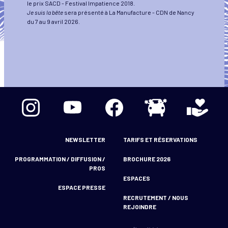
le prix SACD - Festival Impatience 2018.
Je suis la bête
sera présenté à La Manufacture - CDN de Nancy
du 7 au 9 avril 2026.
footer gauche
footer droit
NEWSLETTER
TARIFS ET RÉSERVATIONS
PROGRAMMATION / DIFFUSION /
BROCHURE 2026
PROS
ESPACES
ESPACE PRESSE
RECRUTEMENT / NOUS
REJOINDRE