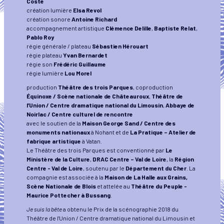
Coste
création lumière
Elsa Revol
création sonore
Antoine Richard
accompagnement artistique
Clémence Delille
,
Baptiste Relat
,
Pablo Roy
régie générale / plateau
Sébastien Hérouart
régie plateau
Yvan Bernardet
régie son
Frédéric Guillaume
régie lumière
Lou Morel
production
Théâtre des trois Parques
, coproduction
Équinoxe / Scène nationale de Châteauroux
,
Théâtre de
l’Union / Centre dramatique national du Limousin
,
Abbaye de
Noirlac / Centre culturel de rencontre
avec le soutien de la
Maison George Sand / Centre des
monuments nationaux
à Nohant et de
La Pratique – Atelier de
fabrique artistique
à Vatan.
Le Théâtre des trois Parques est conventionné par
Le
Ministère de la Culture
,
DRAC Centre – Val de Loire
, la
Région
Centre - Val de Loire
, soutenu par le
Département du Cher
. La
compagnie est associée à la
Maison de La Halle aux Grains,
Scène Nationale de Blois
et attelée au
Théâtre du Peuple -
Maurice Pottecher à Bussang
.
Je suis la bête
a obtenu le Prix de la scénographie 2018 du
Théâtre de l'Union / Centre dramatique national du Limousin et