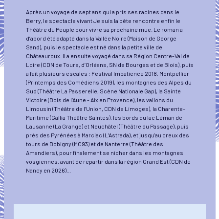
Après un voyage de sept ans qui a pris ses racines dans le
Berry, le spectacle vivant Je suis la bête rencontre enfin le
Théâtre du Peuple pour vivre sa prochaine mue. Le roman a
d’abord été adapté dans la Vallée Noire (Maison de George
Sand), puis le spectacle est né dans la petite ville de
Châteauroux. Il a ensuite voyagé dans sa Région Centre-Val de
Loire (CDN de Tours, d’Orléans, SN de Bourges et de Blois), puis
a fait plusieurs escales : Festival Impatience 2018, Montpellier
(Printemps des Comédiens 2019), les montagnes des Alpes du
Sud (Théâtre La Passerelle, Scène Nationale Gap), la Sainte
Victoire (Bois de l’Aune - Aix en Provence), les vallons du
Limousin (Théâtre de l’Union, CDN de Limoges), la Charente-
Maritime (Gallia Théâtre Saintes), les bords du lac Léman de
Lausanne (La Grange) et Neuchâtel (Théâtre du Passage), puis
près des Pyrénées à Marciac (L’Astrada), et jusqu'au creux des
tours de Bobigny (MC93) et de Nanterre (Théâtre des
Amandiers), pour finalement se nicher dans les montagnes
vosgiennes, avant de repartir dans la région Grand Est (CDN de
Nancy en 2026)…