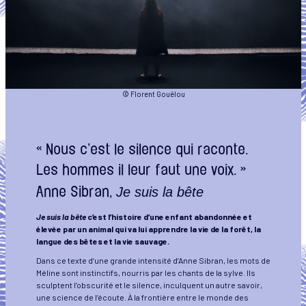
© Florent Gouëlou
« Nous c’est le silence qui raconte.
Les hommes il leur faut une voix. »
Je suis la bête
Anne Sibran,
Je suis la bête
c’est l’histoire d’une enfant abandonnée et
élevée par un animal qui va lui apprendre la vie de la forêt, la
langue des bêtes et la vie sauvage.
Dans ce texte d’une grande intensité d’Anne Sibran, les mots de
Méline sont instinctifs, nourris par les chants de la sylve. Ils
sculptent l’obscurité et le silence, inculquent un autre savoir,
une science de l’écoute. À la frontière entre le monde des