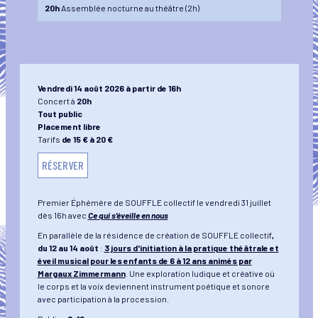
20h
Assemblée nocturne au théâtre (2h)
Vendredi 14 août 2026 à partir de 16h
Concert à
20h
Tout public
Placement libre
Tarifs
de 15 € à 20 €
RÉSERVER
Premier Éphémère de SOUFFLE collectif le vendredi 31 juillet
dès 16h avec
Ce qui s'éveille en nous
En parallèle de la résidence de création de SOUFFLE collectif
,
du 12 au 14 août
:
3 jours d'initiation à la pratique théâtrale et
éveil musical pour les enfants de 6 à 12 ans animés par
Margaux Zimmermann
. Une exploration ludique et créative où
le corps et la voix deviennent instrument poétique et sonore
avec participation à la procession.