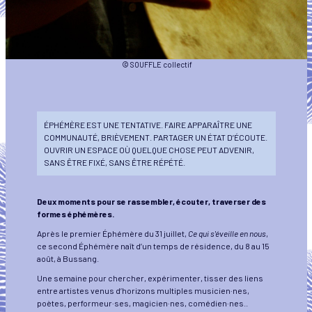
© SOUFFLE collectif
ÉPHÉMÈRE EST UNE TENTATIVE. FAIRE APPARAÎTRE UNE
COMMUNAUTÉ, BRIÈVEMENT. PARTAGER UN ÉTAT D’ÉCOUTE.
OUVRIR UN ESPACE OÙ QUELQUE CHOSE PEUT ADVENIR,
SANS ÊTRE FIXÉ, SANS ÊTRE RÉPÉTÉ.
Deux moments pour se rassembler, écouter, traverser des
formes éphémères.
Après le premier Éphémère du 31 juillet,
Ce qui s'éveille en nous
,
ce second Éphémère naît d’un temps de résidence, du 8 au 15
août, à Bussang.
Une semaine pour chercher, expérimenter, tisser des liens
entre artistes venus d’horizons multiples musicien·nes,
poètes, performeur·ses, magicien·nes, comédien·nes..