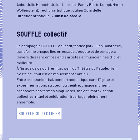
Abbe, Julie Henoch, Julien Lepreux, Fanny Riotte Kempf, Martin
WollensteinDirection artistique : Julien Colardelle
Direction artistique :
Julien Colardelle
SOUFFLE collectif
La compagnie SOUFFLE collectif, fondée par Julien Colardelle,
transforme chaque lieu en espace d’écoute et de partage, à
travers des rencontres entre artistes et musicien·nes d’ici et
d’ailleurs.
À l’image de ce qui frémit au sein du Théâtre du Peuple, rien
n’est figé : tout est en mouvement continu.
Entre procession, bal, concert acoustique dans l’église et
expérimentations au cœur du théâtre, chaque moment
proposera des formes singulières, mêlant improvisation
collective, rituel et célébration, à partager pleinement,
ensemble.
SOUFFLECOLLECTIF.FR