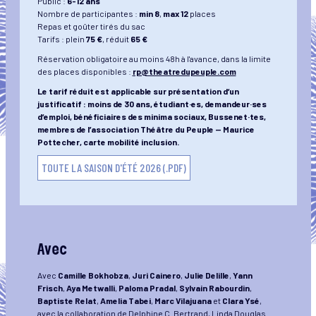
Public :
6-12 ans
Nombre de participantes :
min 8
,
max 12
places
Repas et goûter tirés du sac
Tarifs : plein
75 €
, réduit
65 €
Réservation obligatoire au moins 48h à l'avance, dans la limite
des places disponibles :
rp@theatredupeuple.com
Le tarif réduit est applicable sur présentation dʼun
justificatif : moins de 30 ans, étudiant·es, demandeur·ses
dʼemploi, bénéficiaires des minima sociaux, Bussenet·tes,
membres de l’association Théâtre du Peuple — Maurice
Pottecher, carte mobilité inclusion.
TOUTE LA SAISON D'ÉTÉ 2026 (.PDF)
Avec
Avec
Camille Bokhobza
,
Juri Cainero
,
Julie Delille
,
Yann
Frisch
,
Aya Metwalli
,
Paloma Pradal
,
Sylvain Rabourdin
,
Baptiste Relat
,
Amelia Tabei
,
Marc Vilajuana
et
Clara Ysé
,
avec la collaboration de Delphine C. Bertrand, Linda Douglas