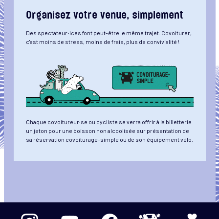
Organisez votre venue, simplement
Des spectateur⋅ices font peut-être le même trajet. Covoiturer,
c'est moins de stress, moins de frais, plus de convivialité !
Chaque covoitureur·se ou cycliste se verra offrir à la billetterie
un jeton pour une boisson non alcoolisée sur présentation de
sa réservation covoiturage-simple ou de son équipement vélo.