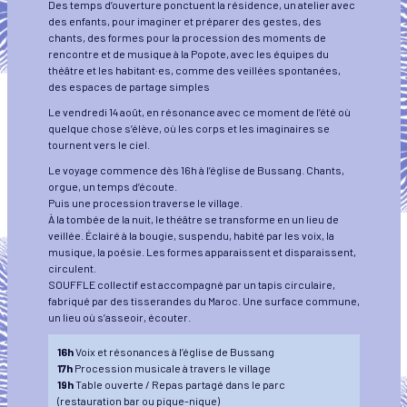
Des temps d’ouverture ponctuent la résidence, un atelier avec
des enfants, pour imaginer et préparer des gestes, des
chants, des formes pour la procession des moments de
rencontre et de musique à la Popote, avec les équipes du
théâtre et les habitant·es, comme des veillées spontanées,
des espaces de partage simples
Le vendredi 14 août, en résonance avec ce moment de l’été où
quelque chose s’élève, où les corps et les imaginaires se
tournent vers le ciel.
Le voyage commence dès 16h à l’église de Bussang. Chants,
orgue, un temps d’écoute.
Puis une procession traverse le village.
À la tombée de la nuit, le théâtre se transforme en un lieu de
veillée. Éclairé à la bougie, suspendu, habité par les voix, la
musique, la poésie. Les formes apparaissent et disparaissent,
circulent.
SOUFFLE collectif est accompagné par un tapis circulaire,
fabriqué par des tisserandes du Maroc. Une surface commune,
un lieu où s’asseoir, écouter.
16h
Voix et résonances à l’église de Bussang
17h
Procession musicale à travers le village
19h
Table ouverte / Repas partagé dans le parc
(restauration bar ou pique-nique)