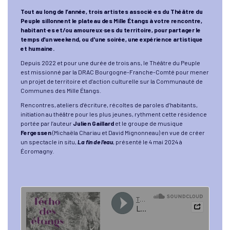
Tout au long de l’année, trois artistes associé·es du Théâtre du
Peuple sillonnent le plateau des Mille Étangs à votre rencontre,
habitant·es et/ou amoureux·ses du territoire, pour partager le
temps d’un weekend, ou d'une soirée, une expérience artistique
et humaine.
Depuis 2022 et pour une durée de trois ans, le Théâtre du Peuple
est missionné par la DRAC Bourgogne-Franche-Comté pour mener
un projet de territoire et d’action culturelle sur la Communauté de
Communes des Mille Étangs.
Rencontres, ateliers d’écriture, récoltes de paroles d’habitants,
initiation au théâtre pour les plus jeunes, rythment cette résidence
portée par l’auteur
Julien Gaillard
et le groupe de musique
Fergessen
(Michaëla Chariau et David Mignonneau) en vue de créer
un spectacle in situ,
La fin de l'eau
, présenté le 4 mai 2024 à
Écromagny.