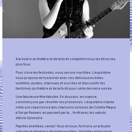
À la lisière du théâtre et de la forêt cohabitent tous les êtres les
plus fous.
Pour clore les festivités, nous serons myrtilles. Léopoldine
vous propose de fusionner avec ces délicieuses billes
violettes, acides, charnues et sucrées et d’accueillir les
fantômes du théâtre et de la forêt pour cette dernière soirée.
Une fabuleuse fête fabulée. En douceur, en nuance,
commençons par réveiller les présences. Léopoldine chante
mêle son repertoire à des chansons voisines de Colette Magny
à Serge Rezvani, en passant par la… forêt avec les sabots
d’Anne Sylvestre.
Papilles éveillées, venez ! Vous et nous, formons un arbuste
robuste et généreux de meta myrtilles. Volubiles et ancré·es,